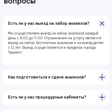
Главная
Есть ли у нас выезд на забор анализов?
О клиники
Акции
Мы осуществляем выезд на забор анализов каждый
день с 8.00 до 11.00. Ограниченем на услугу является
Специалисты
выезд на забор бесплатных анализов и на выезд детям
Полезные статьи
с 12 лет. Выезд осуществляется в пределах города
Ташкент.
Услуги
Лабораторная диагностика
Как подготовиться к сдаче анализов?
Ультразвуковая диагностика
Электрокардиография
Все услуги
Есть ли у нас процедурные кабинеты?
Контакты