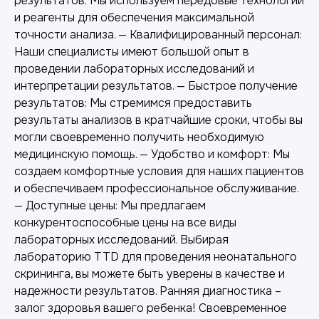
результатов: Мы используем передовые технологии
и реагенты для обеспечения максимальной
точности анализа. — Квалифицированный персонал:
Другие наши услуги
Наши специалисты имеют большой опыт в
проведении лабораторных исследований и
интерпретации результатов. — Быстрое получение
результатов: Мы стремимся предоставить
результаты анализов в кратчайшие сроки, чтобы вы
могли своевременно получить необходимую
медицинскую помощь. — Удобство и комфорт: Мы
создаем комфортные условия для наших пациентов
и обеспечиваем профессиональное обслуживание.
— Доступные цены: Мы предлагаем
конкурентоспособные цены на все виды
лабораторных исследований. Выбирая
лабораторию TTD для проведения неонатального
Лабораторная диагностика
скрининга, вы можете быть уверены в качестве и
надежности результатов. Ранняя диагностика –
Точные анализы для контроля здоровья и
залог здоровья вашего ребенка! Своевременное
выявления заболеваний.