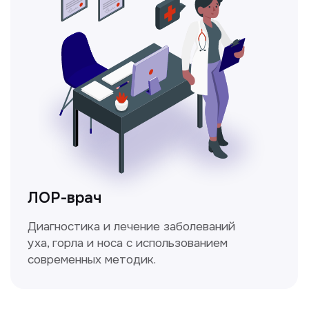
Ходжаева Юлдузхон
Врач кольпоскопист
Пн-Сб с 9.30 до 14.00