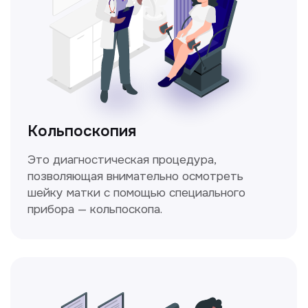
Стаж >10лет
У нас работают
настоящие профессионалы