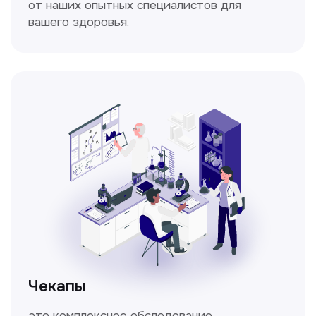
Спирометрия
Метод исследования функции внешнего
дыхания, включающий в себя измерение
объёмных и скоростных показателей
дыхания.