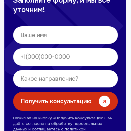
Омонов Акром
Врач ЛОР
Вечерние смены
Нуманов Зохид