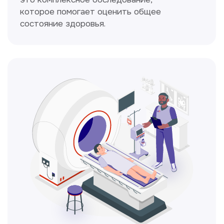
Кольпоскопия
Это диагностическая процедура,
позволяющая внимательно осмотреть
шейку матки с помощью специального
прибора — кольпоскопа.
ЛОР-врач