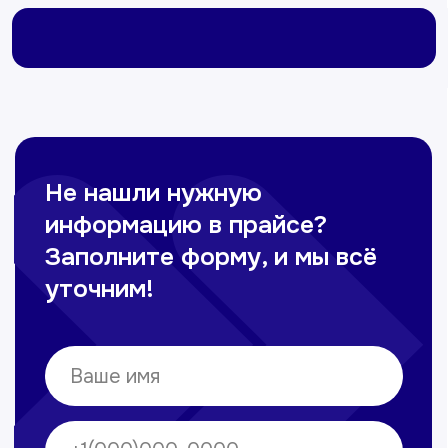
Омонов Акром
Врач ЛОР
Вечерние смены