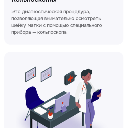
Ходжаева Юлдузхон
Врач кольпоскопист
Пн-Сб с 9.30 до 14.00