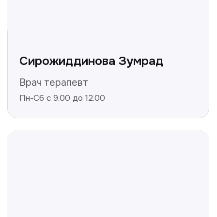
Получить консультацию
Нажимая на кнопку «Получить консультацию», вы
даёте согласие на обработку персональных
данных и соглашаетесь c политикой
конфиденциальности
Полезные статьи
Делимся с вами полезной
информацией