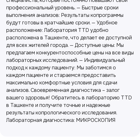
специалисты, которые постоянно повышают свой
профессиональный уровень. — Быстрые сроки
выполнения анализов: Результаты копрограммы
будут готовы в кратчайшие сроки. — Удобное
расположение: Лаборатория TTD удобно
расположена в Ташкенте, что делает ее доступной
для всех жителей города. — Доступные цены: Мы
предлагаем конкурентоспособные цены на все виды
лабораторных исследований. — Индивидуальный
подход к каждому пациенту: Мы заботимся о
Лабораторная диагностика
каждом пациенте и стараемся предоставить
Точные анализы для контроля здоровья и
максимально комфортные условия для сдачи
выявления заболеваний.
анализов. Своевременная диагностика – залог
вашего здоровья! Обратитесь в лабораторию TTD
в Ташкенте и получите точные и надежные
результаты копрологического исследования.
Лабораторная диагностика: МИКРОСКОПИЯ