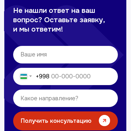
© Copyright — 2025, TTD
Сайт сделан в
future-group.uz