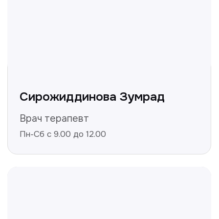
Получить консультацию
Нажимая на кнопку «Получить консультацию», вы
даёте согласие на обработку персональных
данных и соглашаетесь c политикой
конфиденциальности
Полезные статьи
Делимся с вами полезной
информацией