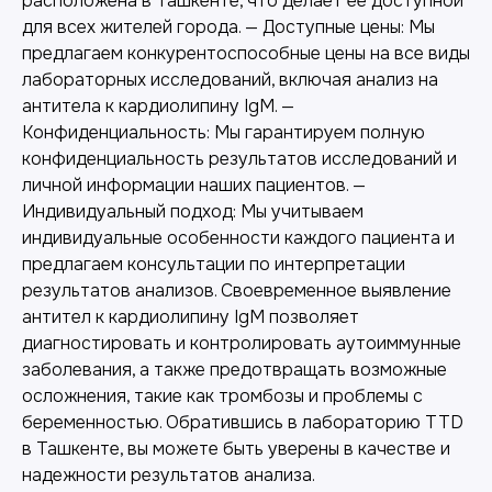
расположена в Ташкенте, что делает ее доступной
для всех жителей города. — Доступные цены: Мы
предлагаем конкурентоспособные цены на все виды
лабораторных исследований, включая анализ на
антитела к кардиолипину IgM. —
Конфиденциальность: Мы гарантируем полную
конфиденциальность результатов исследований и
личной информации наших пациентов. —
Индивидуальный подход: Мы учитываем
индивидуальные особенности каждого пациента и
предлагаем консультации по интерпретации
результатов анализов. Своевременное выявление
Лабораторная диагностика
антител к кардиолипину IgM позволяет
диагностировать и контролировать аутоиммунные
Точные анализы для контроля здоровья и
заболевания, а также предотвращать возможные
выявления заболеваний.
осложнения, такие как тромбозы и проблемы с
беременностью. Обратившись в лабораторию TTD
в Ташкенте, вы можете быть уверены в качестве и
надежности результатов анализа.