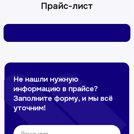
Омонов Акром
Врач ЛОР
Вечерние смены