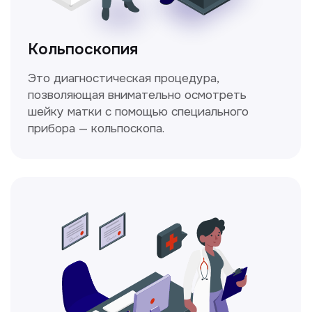
У нас работают
настоящие профессионалы
Ходжаева Юлдузхон
Врач кольпоскопист