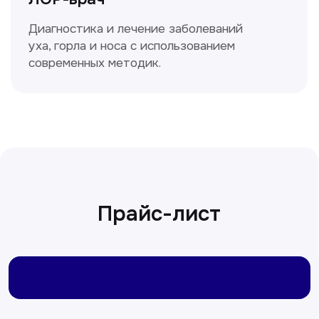
Сирожиддинова Зумрад
Врач терапевт
Пн-Сб с 9.00 до 12.00