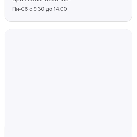
Не нашли ответ на ваш
вопрос? Оставьте заявку,
и мы ответим!
+998
Получить консультацию