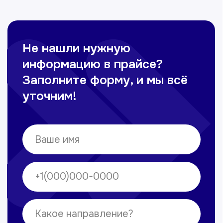
Омонов Акром
Врач ЛОР
Вечерние смены