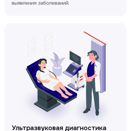
Доплерография
Метод ультразвуковой диагностики,
который используется для оценки
кровотока в сосудах.