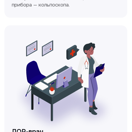
Ходжаева Юлдузхон
Врач кольпоскопист
Пн-Сб с 9.30 до 14.00