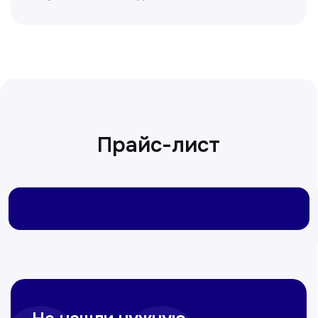
Сирожиддинова Зумрад
Врач терапевт
Пн-Сб с 9.00 до 12.00