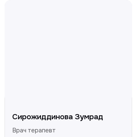
Не нашли ответ на ваш
вопрос? Оставьте заявку,
и мы ответим!
+998
Получить консультацию
Нажимая на кнопку «Получить консультацию», вы
даёте согласие на обработку персональных
данных и соглашаетесь c политикой
конфиденциальности