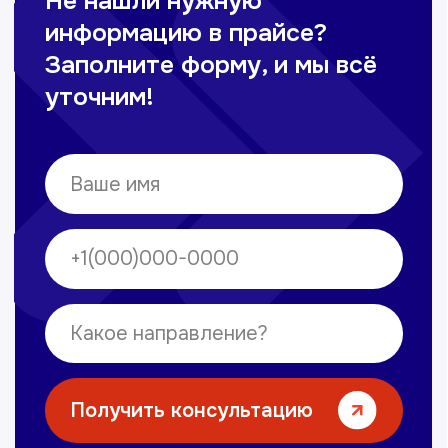
Омонов Акром
Врач ЛОР
Вечерние смены