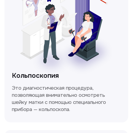
Получить консультацию
Нажимая на кнопку «Получить консультацию», вы
даёте согласие на обработку персональных
данных и соглашаетесь c политикой
конфиденциальности
Стаж >10лет
У нас работают
настоящие профессионалы