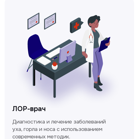
Ходжаева Юлдузхон
Врач кольпоскопист
Пн-Сб с 9.30 до 14.00