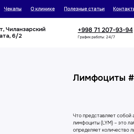
Чекапы
О клинике
Полезные статьи
Контакт
нт, Чиланзарский
+998 71 207-93-94
ата, 6/2
График работы: 24/7
Лимфоциты #
Добавить в корзин
Что представляет собой а
лимфоциты (LYM) – это л
определяет количество л