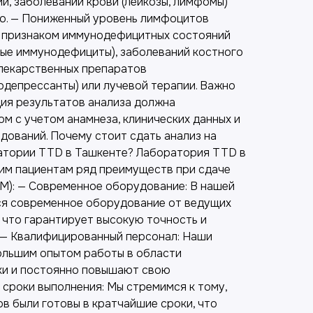
й, заболеваний крови (лейкозы, лимфомы)
ию. — Пониженный уровень лимфоцитов
ь признаком иммунодефицитных состояний
ые иммунодефициты), заболеваний костного
 лекарственных препаратов
одепрессанты) или лучевой терапии. Важно
ция результатов анализа должна
м с учетом анамнеза, клинических данных и
дований. Почему стоит сдать анализ на
атории TTD в Ташкенте? Лаборатория TTD в
им пациентам ряд преимуществ при сдаче
YM): — Современное оборудование: В нашей
ся современное оборудование от ведущих
 что гарантирует высокую точность и
 — Квалифицированный персонал: Наши
ольшим опытом работы в области
ки и постоянно повышают свою
 сроки выполнения: Мы стремимся к тому,
в были готовы в кратчайшие сроки, что