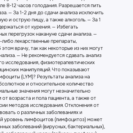
ле 8-12 часов голодания. Разрешается пить
за. — За 1-2 дня до сдачи анализа исключить
ую и острую пищу, а также алкоголь. — За 1
держаться от курения. — Избегать
ых перегрузок накануне сдачи анализа. —
е-либо лекарственные препараты,
этом врачу, так как некоторые из них могут
нализа. — Не рекомендуется сдавать анализ
го исследования, физиотерапевтических
ицинских манипуляций. Что показывают
мфоциты (LYM)? Результаты анализа на
бсолютное и относительное количество
мальные значения могут незначительно
 от возраста и пола пациента, а также от
рии методов исследования. Отклонения от
вовать о различных заболеваниях и
й уровень лимфоцитов (лимфоцитоз) может
ных заболеваний (вирусных, бактериальных),