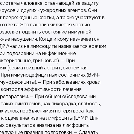
системы человека, отвечающей за защиту
ирусов и других чужеродных агентов. Они
 поврежденные клетки, а также участвуют в
ответа. Этот анализ является частью
позволяет оценить состояние иммунной
жные нарушения. Когда и кому назначается
M)? Анализ на лимфоциты назначается врачом
При подозрении на инфекционные
актериальные, грибковые). — При
ях (ревматоидный артрит, системная
 — При иммунодефицитных состояниях (ВИЧ-
мунодефициты). — При заболеваниях крови
ля контроля эффективности лечения
епаратами. — При общем обследовании
 таких симптомов, как лихорадка, слабость,
 узлов, необъяснимая потеря веса. Как
к сдаче анализа на лимфоциты (LYM)? Для
ых результатов анализа на лимфоциты
едующие правила подготовки: — Сдавать