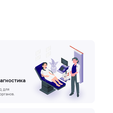
иагностика
д для
органов.