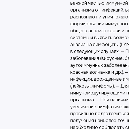
важной частью иммунной 
организма от инфекций, в
распознают и уничтожают
формировании иммунного 
общего анализа крови и 
системы и выявить возмо
анализ на лимфоциты (LY
в следующих случаях: — 
заболевания (вирусные, б
аутоиммунных заболевани
красная волчанка и др.).
инфекция, врожденные им
(лейкозы, лимфомы). — Д
иммуномодулирующими пр
организма. — При наличии
увеличение лимфатических
правильно подготовиться 
получения наиболее точн
необходимо соблюдать сл