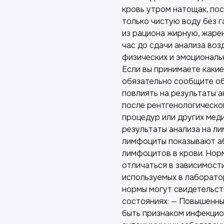
кровь утром натощак, пос
только чистую воду без га
из рациона жирную, жарен
час до сдачи анализа воз
физических и эмоциональн
Если вы принимаете каки
обязательно сообщите об 
повлиять на результаты а
после рентгенологическо
процедур или других мед
результаты анализа на ли
лимфоциты показывают а
лимфоцитов в крови. Нор
отличаться в зависимости
используемых в лаборато
нормы могут свидетельст
состояниях: — Повышенны
быть признаком инфекцион