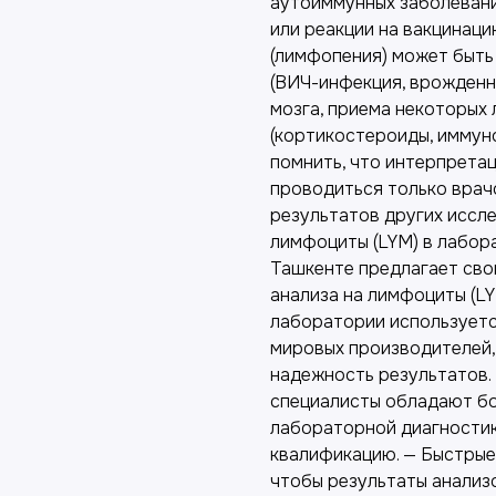
аутоиммунных заболевани
или реакции на вакцинац
(лимфопения) может быт
(ВИЧ-инфекция, врожденн
мозга, приема некоторых
(кортикостероиды, иммун
помнить, что интерпрета
проводиться только врачо
результатов других иссле
лимфоциты (LYM) в лабор
Ташкенте предлагает сво
анализа на лимфоциты (L
лаборатории использует
мировых производителей,
надежность результатов.
специалисты обладают б
лабораторной диагности
квалификацию. — Быстрые
чтобы результаты анализо