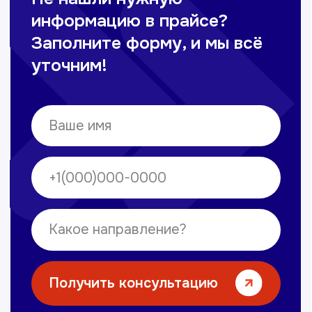
Омонов Акром
Врач ЛОР
Вечерние смены