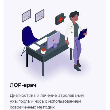
Ходжаева Юлдузхон
Врач кольпоскопист
Пн-Сб с 9.30 до 14.00