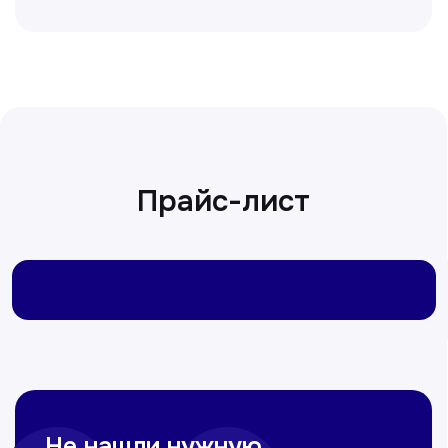
Сирожиддинова Зумрад
Врач терапевт
Пн-Сб с 9.00 до 12.00