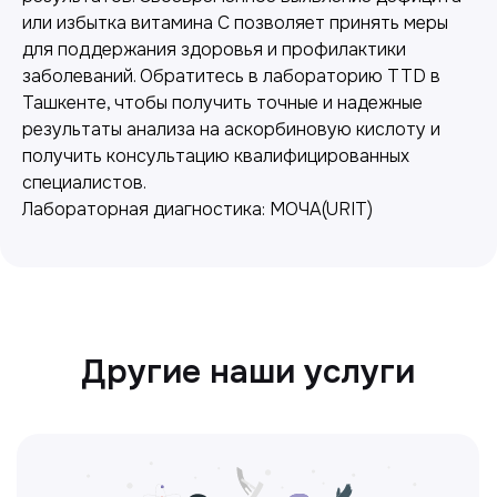
или избытка витамина C позволяет принять меры
для поддержания здоровья и профилактики
Лабораторная диагностика
заболеваний. Обратитесь в лабораторию TTD в
Ташкенте, чтобы получить точные и надежные
Точные анализы для контроля здоровья и
результаты анализа на аскорбиновую кислоту и
выявления заболеваний.
получить консультацию квалифицированных
специалистов.
Лабораторная диагностика: МОЧА(URIT)