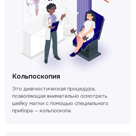
Получить консультацию
Нажимая на кнопку «Получить консультацию», вы
даёте согласие на обработку персональных
данных и соглашаетесь c политикой
конфиденциальности
Стаж >10лет
У нас работают
настоящие профессионалы