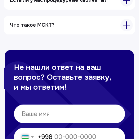
Есть ли у нас процедурные кабинеты?
Ультразвуковая диагностика
Электрокардиография
Все услуги
Что такое МСКТ?
Контакты
+998 71 207-93-94
Политика обработки персональных данных
© Copyright — 2025, TTD
Сайт сделан в
future-group.uz