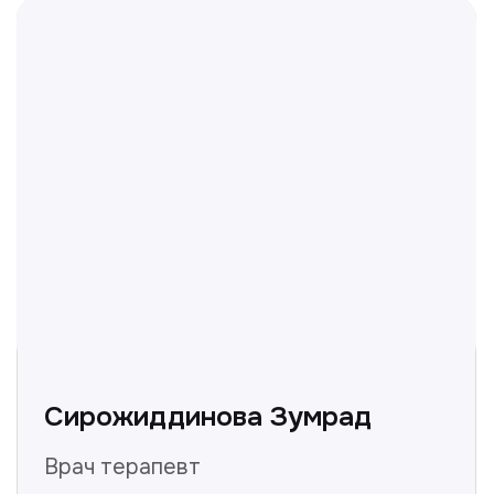
Не нашли ответ на ваш
вопрос? Оставьте заявку,
и мы ответим!
+998
Получить консультацию
Нажимая на кнопку «Получить консультацию», вы
даёте согласие на обработку персональных
данных и соглашаетесь c политикой
конфиденциальности