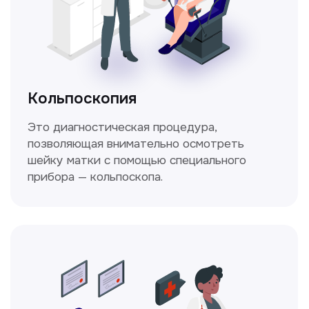
Стаж >10лет
У нас работают
настоящие профессионалы