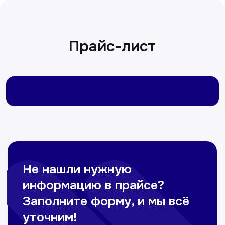
Врач терапевт
Пн-Сб с 9.00 до 12.00
Омонов Акром
Врач ЛОР