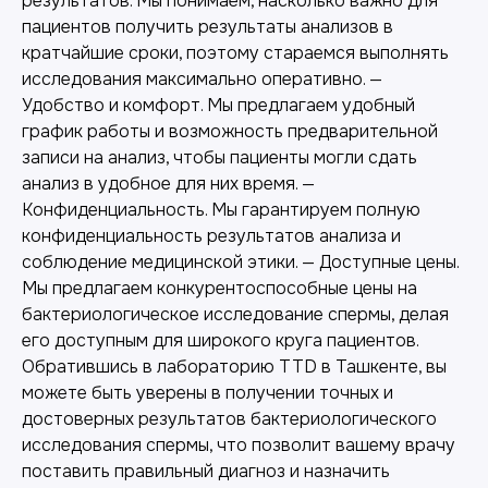
результатов. Мы понимаем, насколько важно для
Другие наши услуги
пациентов получить результаты анализов в
кратчайшие сроки, поэтому стараемся выполнять
исследования максимально оперативно. —
Удобство и комфорт. Мы предлагаем удобный
график работы и возможность предварительной
записи на анализ, чтобы пациенты могли сдать
анализ в удобное для них время. —
Конфиденциальность. Мы гарантируем полную
конфиденциальность результатов анализа и
соблюдение медицинской этики. — Доступные цены.
Мы предлагаем конкурентоспособные цены на
бактериологическое исследование спермы, делая
его доступным для широкого круга пациентов.
Обратившись в лабораторию TTD в Ташкенте, вы
Лабораторная диагностика
можете быть уверены в получении точных и
Точные анализы для контроля здоровья и
достоверных результатов бактериологического
выявления заболеваний.
исследования спермы, что позволит вашему врачу
поставить правильный диагноз и назначить