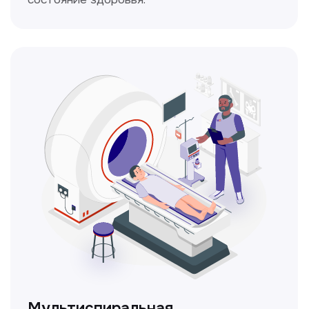
позволяющая внимательно осмотреть
шейку матки с помощью специального
прибора — кольпоскопа.
ЛОР-врач
Диагностика и лечение заболеваний