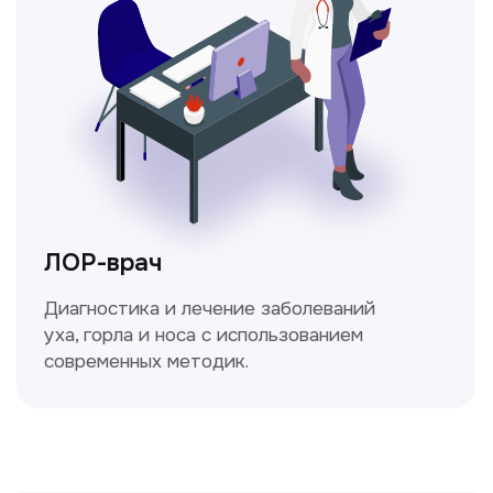
Ходжаева Юлдузхон
Врач кольпоскопист
Пн-Сб с 9.30 до 14.00
Сирожиддинова Зумрад