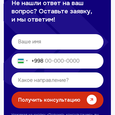
Сайт сделан в
future-group.uz