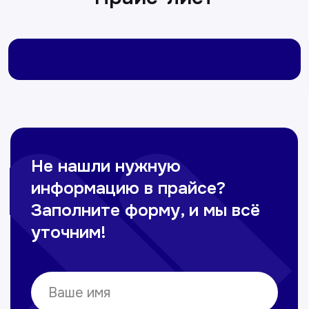
Омонов Акром
Врач ЛОР
Вечерние смены