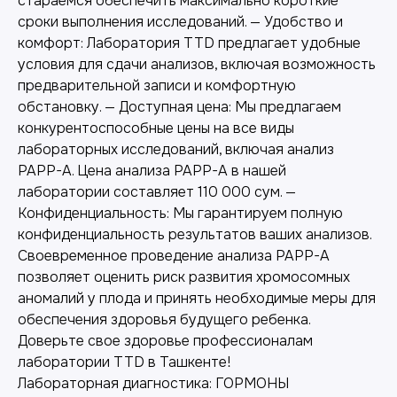
стараемся обеспечить максимально короткие
сроки выполнения исследований. — Удобство и
комфорт: Лаборатория TTD предлагает удобные
условия для сдачи анализов, включая возможность
предварительной записи и комфортную
обстановку. — Доступная цена: Мы предлагаем
конкурентоспособные цены на все виды
лабораторных исследований, включая анализ
PAPP-A. Цена анализа PAPP-A в нашей
лаборатории составляет 110 000 сум. —
Конфиденциальность: Мы гарантируем полную
Лабораторная диагностика
конфиденциальность результатов ваших анализов.
Своевременное проведение анализа PAPP-A
Точные анализы для контроля здоровья и
позволяет оценить риск развития хромосомных
выявления заболеваний.
аномалий у плода и принять необходимые меры для
обеспечения здоровья будущего ребенка.
Доверьте свое здоровье профессионалам
лаборатории TTD в Ташкенте!
Лабораторная диагностика: ГОРМОНЫ