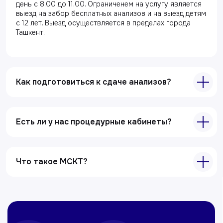
день с 8.00 до 11.00. Ограниченем на услугу является
Акции
выезд на забор бесплатных анализов и на выезд детям
Специалисты
с 12 лет. Выезд осуществляется в пределах города
Ташкент.
Полезные статьи
Услуги
Как подготовиться к сдаче анализов?
Лабораторная диагностика
Ультразвуковая диагностика
Электрокардиография
Есть ли у нас процедурные кабинеты?
Все услуги
Контакты
Что такое МСКТ?
+998 71 207-93-94
Политика обработки персональных данных
© Copyright — 2025, TTD