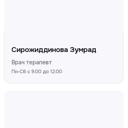
Получить консультацию
Нажимая на кнопку «Получить консультацию», вы
даёте согласие на обработку персональных
данных и соглашаетесь c политикой
конфиденциальности
Полезные статьи
Делимся с вами полезной
информацией